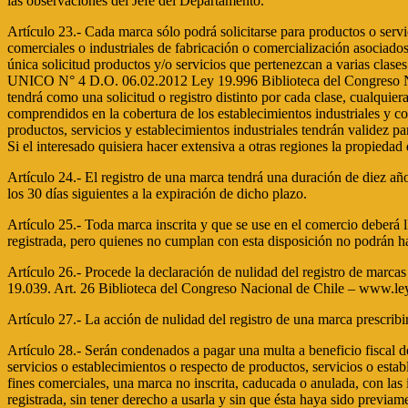
las observaciones del Jefe del Departamento.
Artículo 23.- Cada marca sólo podrá solicitarse para productos o servic
comerciales o industriales de fabricación o comercialización asociado
única solicitud productos y/o servicios que pertenezcan a varias clase
UNICO N° 4 D.O. 06.02.2012 Ley 19.996 Biblioteca del Congreso Naci
tendrá como una solicitud o registro distinto por cada clase, cualquier
comprendidos en la cobertura de los establecimientos industriales y co
productos, servicios y establecimientos industriales tendrán validez pa
Si el interesado quisiera hacer extensiva a otras regiones la propiedad
Artículo 24.- El registro de una marca tendrá una duración de diez años
los 30 días siguientes a la expiración de dicho plazo.
Artículo 25.- Toda marca inscrita y que se use en el comercio deberá ll
registrada, pero quienes no cumplan con esta disposición no podrán hac
Artículo 26.- Procede la declaración de nulidad del registro de marca
19.039. Art. 26 Biblioteca del Congreso Nacional de Chile – www.leyc
Artículo 27.- La acción de nulidad del registro de una marca prescribir
Artículo 28.- Serán condenados a pagar una multa a beneficio fiscal d
servicios o establecimientos o respecto de productos, servicios o esta
fines comerciales, una marca no inscrita, caducada o anulada, con las
registrada, sin tener derecho a usarla y sin que ésta haya sido previa