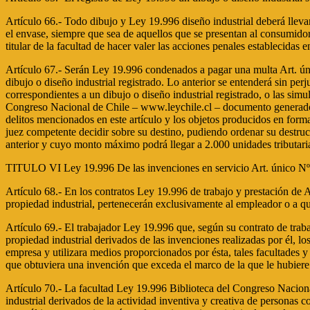
Artículo 66.- Todo dibujo y Ley 19.996 diseño industrial deberá llevar
el envase, siempre que sea de aquellos que se presentan al consumidor 
titular de la facultad de hacer valer las acciones penales establecidas en
Artículo 67.- Serán Ley 19.996 condenados a pagar una multa Art. únic
dibujo o diseño industrial registrado. Lo anterior se entenderá sin perj
correspondientes a un dibujo o diseño industrial registrado, o las sim
Congreso Nacional de Chile – www.leychile.cl – documento generado el
delitos mencionados en este artículo y los objetos producidos en forma
juez competente decidir sobre su destino, pudiendo ordenar su destrucci
anterior y cuyo monto máximo podrá llegar a 2.000 unidades tributari
TITULO VI Ley 19.996 De las invenciones en servicio Art. único Nº
Artículo 68.- En los contratos Ley 19.996 de trabajo y prestación de Ar
propiedad industrial, pertenecerán exclusivamente al empleador o a qui
Artículo 69.- El trabajador Ley 19.996 que, según su contrato de trabaj
propiedad industrial derivados de las invenciones realizadas por él, l
empresa y utilizara medios proporcionados por ésta, tales facultades y
que obtuviera una invención que exceda el marco de la que le hubiere
Artículo 70.- La facultad Ley 19.996 Biblioteca del Congreso Naciona
industrial derivados de la actividad inventiva y creativa de personas 