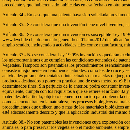
precedente y que hubieren sido publicadas en esa fecha o en otra poste
Artículo 34.- En caso que una patente haya sido solicitada previamente 
Artículo 35.- Se considera que una invención tiene nivel inventivo, si
Artículo 36.- Se considera que una invención es susceptible Ley 19.9
www.leychile.cl – documento generado el 01-Jun-2012 de aplicación indu
amplio sentido, incluyendo a actividades tales como: manufactura, miner
Artículo 37.- No se considera Ley 19.996 invención y quedarán excluido
los microorganismos que cumplan las condiciones generales de patent
Vegetales. Tampoco son patentables los procedimientos esencialmente 
consiste íntegramente en fenómenos naturales, como los de cruce y sele
actividades puramente mentales o intelectuales o a materias de juego
productos destinados a poner en práctica uno de estos métodos. e) El
determinados fines. Sin perjuicio de lo anterior, podrá constituir inv
equivalente, cumpla con los requisitos a que se refiere el artículo 
materiales del artículo, objeto o elemento conocido para obtener la cit
como se encuentran en la naturaleza, los procesos biológicos naturales
procedimientos que utilicen uno o más de los materiales biológicos ante
esté adecuadamente descrito y que la aplicación industrial del mismo fi
Artículo 38.- No son patentables las invenciones cuya explotación come
animales, o para preservar los vegetales o el medio ambiente, siempre 