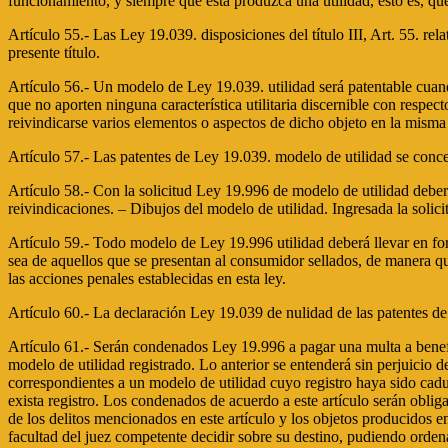
funcionamiento, y siempre que ésta produzca una utilidad, esto es, que
Artículo 55.- Las Ley 19.039. disposiciones del título III, Art. 55. rel
presente título.
Artículo 56.- Un modelo de Ley 19.039. utilidad será patentable cuand
que no aporten ninguna característica utilitaria discernible con respec
reivindicarse varios elementos o aspectos de dicho objeto en la mis
Artículo 57.- Las patentes de Ley 19.039. modelo de utilidad se conce
Artículo 58.- Con la solicitud Ley 19.996 de modelo de utilidad debe
reivindicaciones. – Dibujos del modelo de utilidad. Ingresada la sol
Artículo 59.- Todo modelo de Ley 19.996 utilidad deberá llevar en for
sea de aquellos que se presentan al consumidor sellados, de manera que 
las acciones penales establecidas en esta ley.
Artículo 60.- La declaración Ley 19.039 de nulidad de las patentes de 
Artículo 61.- Serán condenados Ley 19.996 a pagar una multa a benefic
modelo de utilidad registrado. Lo anterior se entenderá sin perjuicio d
correspondientes a un modelo de utilidad cuyo registro haya sido ca
exista registro. Los condenados de acuerdo a este artículo serán oblig
de los delitos mencionados en este artículo y los objetos producidos e
facultad del juez competente decidir sobre su destino, pudiendo ordenar