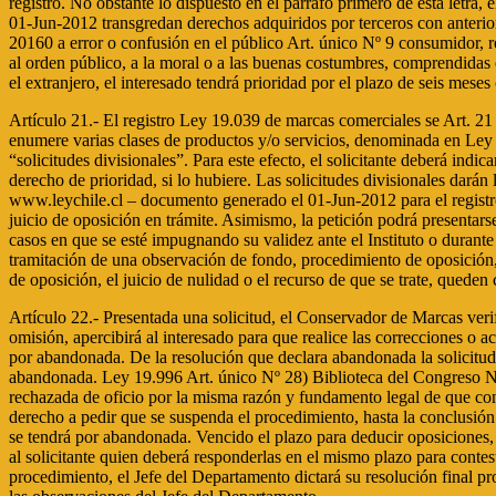
registro. No obstante lo dispuesto en el párrafo primero de esta let
01-Jun-2012 transgredan derechos adquiridos por terceros con anterio
20160 a error o confusión en el público Art. único Nº 9 consumidor, 
al orden público, a la moral o a las buenas costumbres, comprendidas e
el extranjero, el interesado tendrá prioridad por el plazo de seis meses
Artículo 21.- El registro Ley 19.039 de marcas comerciales se Art. 21 
enumere varias clases de productos y/o servicios, denominada en Ley 
“solicitudes divisionales”. Para este efecto, el solicitante deberá indic
derecho de prioridad, si lo hubiere. Las solicitudes divisionales darán
www.leychile.cl – documento generado el 01-Jun-2012 para el registro de
juicio de oposición en trámite. Asimismo, la petición podrá presentars
casos en que se esté impugnando su validez ante el Instituto o durante 
tramitación de una observación de fondo, procedimiento de oposición, de
de oposición, el juicio de nulidad o el recurso de que se trate, queden 
Artículo 22.- Presentada una solicitud, el Conservador de Marcas veri
omisión, apercibirá al interesado para que realice las correcciones o a
por abandonada. De la resolución que declara abandonada la solicitud,
abandonada. Ley 19.996 Art. único Nº 28) Biblioteca del Congreso Na
rechazada de oficio por la misma razón y fundamento legal de que conoci
derecho a pedir que se suspenda el procedimiento, hasta la conclusión d
se tendrá por abandonada. Vencido el plazo para deducir oposiciones, el
al solicitante quien deberá responderlas en el mismo plazo para conte
procedimiento, el Jefe del Departamento dictará su resolución final pr