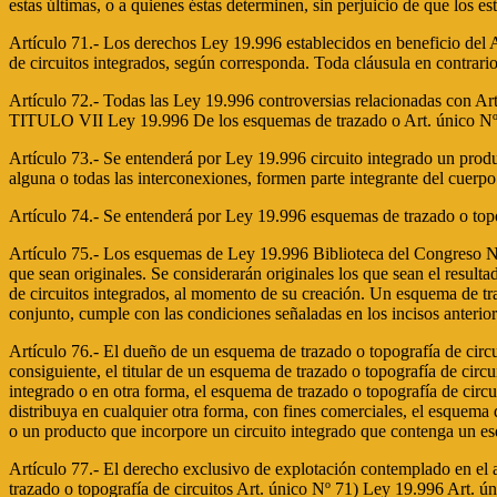
estas últimas, o a quienes éstas determinen, sin perjuicio de que los e
Artículo 71.- Los derechos Ley 19.996 establecidos en beneficio del Ar
de circuitos integrados, según corresponda. Toda cláusula en contrario 
Artículo 72.- Todas las Ley 19.996 controversias relacionadas con Art. 
TITULO VII Ley 19.996 De los esquemas de trazado o Art. único Nº 69
Artículo 73.- Se entenderá por Ley 19.996 circuito integrado un produc
alguna o todas las interconexiones, formen parte integrante del cuerpo 
Artículo 74.- Se entenderá por Ley 19.996 esquemas de trazado o topog
Artículo 75.- Los esquemas de Ley 19.996 Biblioteca del Congreso Na
que sean originales. Se considerarán originales los que sean el resulta
de circuitos integrados, al momento de su creación. Un esquema de tra
conjunto, cumple con las condiciones señaladas en los incisos anterior
Artículo 76.- El dueño de un esquema de trazado o topografía de circui
consiguiente, el titular de un esquema de trazado o topografía de circ
integrado o en otra forma, el esquema de trazado o topografía de circu
distribuya en cualquier otra forma, con fines comerciales, el esquema 
o un producto que incorpore un circuito integrado que contenga un esq
Artículo 77.- El derecho exclusivo de explotación contemplado en el a
trazado o topografía de circuitos Art. único Nº 71) Ley 19.996 Art.