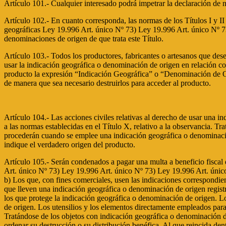
Artículo 101.- Cualquier interesado podrá impetrar la declaración de 
Artículo 102.- En cuanto corresponda, las normas de los Títulos I y II
geográficas Ley 19.996 Art. único Nº 73) Ley 19.996 Art. único Nº 
denominaciones de origen de que trata este Título.
Artículo 103.- Todos los productores, fabricantes o artesanos que dese
usar la indicación geográfica o denominación de origen en relación co
producto la expresión “Indicación Geográfica” o “Denominación de Ori
de manera que sea necesario destruirlos para acceder al producto.
Artículo 104.- Las acciones civiles relativas al derecho de usar una in
a las normas establecidas en el Título X, relativo a la observancia. Tr
procederán cuando se emplee una indicación geográfica o denominación 
indique el verdadero origen del producto.
Artículo 105.- Serán condenados a pagar una multa a beneficio fiscal
Art. único Nº 73) Ley 19.996 Art. único Nº 73) Ley 19.996 Art. únic
b) Los que, con fines comerciales, usen las indicaciones correspondie
que lleven una indicación geográfica o denominación de origen registr
los que protege la indicación geográfica o denominación de origen. Lo
de origen. Los utensilios y los elementos directamente empleados para
Tratándose de los objetos con indicación geográfica o denominación de 
ordenar su destrucción o su distribución benéfica. Al que reincida dent