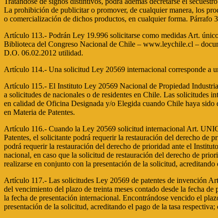
Tratándose de signos distintivos, podrá además decretarse el secuestr
La prohibición de publicitar o promover, de cualquier manera, los prod
o comercialización de dichos productos, en cualquier forma. Párrafo 
Artículo 113.- Podrán Ley 19.996 solicitarse como medidas Art. único 
Biblioteca del Congreso Nacional de Chile – www.leychile.cl – docu
D.O. 06.02.2012 utilidad.
Artículo 114.- Una solicitud Ley 20569 internacional corresponde a u
Artículo 115.- El Instituto Ley 20569 Nacional de Propiedad Industria
a solicitudes de nacionales o de residentes en Chile. Las solicitudes 
en calidad de Oficina Designada y/o Elegida cuando Chile haya sido d
en Materia de Patentes.
Artículo 116.- Cuando la Ley 20569 solicitud internacional Art. UNI
Patentes, el solicitante podrá requerir la restauración del derecho de 
podrá requerir la restauración del derecho de prioridad ante el Inst
nacional, en caso que la solicitud de restauración del derecho de pri
realizarse en conjunto con la presentación de la solicitud, acreditand
Artículo 117.- Las solicitudes Ley 20569 de patentes de invención A
del vencimiento del plazo de treinta meses contado desde la fecha de pr
la fecha de presentación internacional. Encontrándose vencido el plazo d
presentación de la solicitud, acreditando el pago de la tasa respectiv