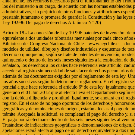
Artículo 18.- La concesión de Ley 19.996 patentes de invención, de modelos Art. único Nº 22) de utilidad, de dibujos y diseños industriales y de esquemas de trazado o topografías de circuitos integrados, estará sujeta al pago de un derecho equivalente a dos unidades tributarias mensuales por cada cinco años de concesión del derecho. Al presentarse la solicitud, deberá pagarse el equivalente a una unidad tributaria mensual, sin lo cual no se le dará trámite. Aceptada la solicitud, Biblioteca del Congreso Nacional de Chile – www.leychile.cl – documento generado el 01-Jun-2012 se completará el pago del derecho de los primeros diez años, para las patentes de invención, y de los primeros cinco años, para el caso de los modelos de utilidad, dibujos y diseños industriales y esquemas de trazado o topografías de circuitos integrados. Si la solicitud fuera rechazada, la cantidad pagada quedará a beneficio fiscal. El pago de los derechos correspondientes al segundo decenio o quinquenio, según se trate de patentes de invención, modelos de utilidad, dibujos y diseños industriales o esquemas de trazado o topografías de circuitos integrados, deberá efectuarse antes del vencimiento del primer decenio o quinquenio o dentro de los seis meses siguientes a la expiración de dicho plazo, con una sobretasa de 20% por cada mes o fracción de mes, contados a partir del primer mes del plazo de gracia. En caso de no efectuarse el pago dentro del término señalado, los derechos a los cuales hace referencia este artículo, caducarán. Artículo 18 bis A.- Los Ley 19.996 solicitantes de los derechos a Art. único Nº 23) que hace referencia el artículo anterior, que carezcan de medios económicos, podrán acceder al registro sin necesidad de satisfacer derechos pecuniarios de ninguna clase. Para optar a dicho beneficio, junto con la solicitud respectiva, el solicitante deberá acompañar una declaración jurada de carencia de medios económicos, además de los documentos exigidos por el reglamento de esta ley. Una vez concedido el beneficio, el titular no deberá satisfacer los pagos a que hace referencia el inciso primero del artículo 18, difiriendo lo que se hubiera dejado de pagar para los años sucesivos según lo determine el reglamento. En el registro se anotará el aplazamiento y la obligación de pagar la cantidad diferida. Esta obligación recaerá sobre quienquiera que sea el titular del registro. En cuanto al costo del informe pericial a que hace referencia el artículo 6º de esta ley, igualmente quedará diferido, debiendo el Jefe del Departamento designar a un perito perteneciente al registro Biblioteca del Congreso Nacional de Chile – www.leychile.cl – documento generado el 01-Jun-2012 que al efecto lleva el Departamento según el sistema de turnos establecido por el reglamento de esta ley. El perito estará obligado a aceptar el cargo bajo sanción de ser eliminado del registro, a la vez que desempeñarlo con la debid