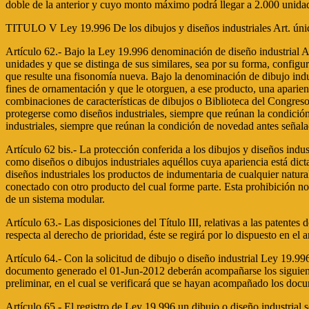
doble de la anterior y cuyo monto máximo podrá llegar a 2.000 unidad
TITULO V Ley 19.996 De los dibujos y diseños industriales Art. úni
Artículo 62.- Bajo la Ley 19.996 denominación de diseño industrial Art
unidades y que se distinga de sus similares, sea por su forma, configu
que resulte una fisonomía nueva. Bajo la denominación de dibujo indus
fines de ornamentación y que le otorguen, a ese producto, una aparien
combinaciones de características de dibujos o Biblioteca del Congre
protegerse como diseños industriales, siempre que reúnan la condició
industriales, siempre que reúnan la condición de novedad antes señala
Artículo 62 bis.- La protección conferida a los dibujos y diseños indus
como diseños o dibujos industriales aquéllos cuya apariencia está dic
diseños industriales los productos de indumentaria de cualquier natu
conectado con otro producto del cual forme parte. Esta prohibición no 
de un sistema modular.
Artículo 63.- Las disposiciones del Título III, relativas a las patentes
respecta al derecho de prioridad, éste se regirá por lo dispuesto en el 
Artículo 64.- Con la solicitud de dibujo o diseño industrial Ley 19.
documento generado el 01-Jun-2012 deberán acompañarse los siguiente
preliminar, en el cual se verificará que se hayan acompañado los do
Artículo 65.- El registro de Ley 19.996 un dibujo o diseño industrial 