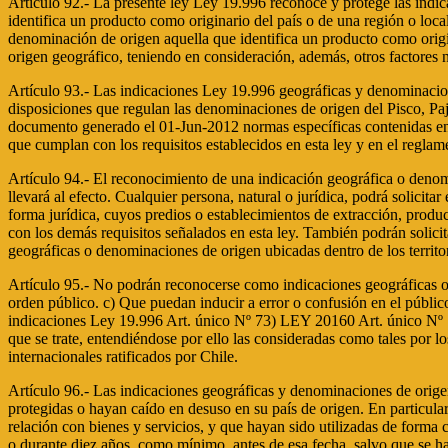
Artículo 92.- La presente ley Ley 19.996 reconoce y protege las indic
identifica un producto como originario del país o de una región o loca
denominación de origen aquella que identifica un producto como origina
origen geográfico, teniendo en consideración, además, otros factores 
Artículo 93.- Las indicaciones Ley 19.996 geográficas y denominacione
disposiciones que regulan las denominaciones de origen del Pisco, Paja
documento generado el 01-Jun-2012 normas específicas contenidas en 
que cumplan con los requisitos establecidos en esta ley y en el regla
Artículo 94.- El reconocimiento de una indicación geográfica o deno
llevará al efecto. Cualquier persona, natural o jurídica, podrá solici
forma jurídica, cuyos predios o establecimientos de extracción, produ
con los demás requisitos señalados en esta ley. También podrán solici
geográficas o denominaciones de origen ubicadas dentro de los territo
Artículo 95.- No podrán reconocerse como indicaciones geográficas o d
orden público. c) Que puedan inducir a error o confusión en el públi
indicaciones Ley 19.996 Art. único Nº 73) LEY 20160 Art. único Nº 
que se trate, entendiéndose por ello las consideradas como tales por
internacionales ratificados por Chile.
Artículo 96.- Las indicaciones geográficas y denominaciones de origen
protegidas o hayan caído en desuso en su país de origen. En particular
relación con bienes y servicios, y que hayan sido utilizadas de forma co
o durante diez años, como mínimo, antes de esa fecha, salvo que se hay