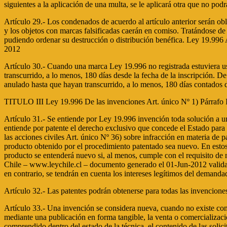
siguientes a la aplicación de una multa, se le aplicará otra que no pod
Artículo 29.- Los condenados de acuerdo al artículo anterior serán obl
y los objetos con marcas falsificadas caerán en comiso. Tratándose de o
pudiendo ordenar su destrucción o distribución benéfica. Ley 19.996
2012
Artículo 30.- Cuando una marca Ley 19.996 no registrada estuviera usá
transcurrido, a lo menos, 180 días desde la fecha de la inscripción. De 
anulado hasta que hayan transcurrido, a lo menos, 180 días contados d
TITULO III Ley 19.996 De las invenciones Art. único Nº 1) Párrafo 
Artículo 31.- Se entiende por Ley 19.996 invención toda solución a un
entiende por patente el derecho exclusivo que concede el Estado para l
las acciones civiles Art. único Nº 36) sobre infracción en materia de
producto obtenido por el procedimiento patentado sea nuevo. En estos 
producto se entenderá nuevo si, al menos, cumple con el requisito de 
Chile – www.leychile.cl – documento generado el 01-Jun-2012 validada e
en contrario, se tendrán en cuenta los intereses legítimos del demanda
Artículo 32.- Las patentes podrán obtenerse para todas las invenciones
Artículo 33.- Una invención se considera nueva, cuando no existe con 
mediante una publicación en forma tangible, la venta o comercializació
comprendido dentro del estado de la técnica, el contenido de las solic