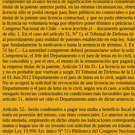
comprender un avance técnico de significación económica considerable re
titular de la patente anterior podrá, en las mismas circunstancias, obt
licencia sólo se podrá otorgar para fines públicos no comerciales o par
titular de la patente una licencia contractual, y que no pudo obtenerla
la licencia no voluntaria tenga por objetivo poner término a prácticas
Congreso Nacional de Chile – www.leychile.cl – documento generado e
de ella: 1. En el caso del artículo 51, Nº 1), el Tribunal de Defensa 
al procedimiento para nulidad de patentes establecido en esta ley. Ad
que fundadamente la motivaron o hasta la sentencia de término. 3. En e
51 bis C.- La autoridad competente deberá pronunciarse sobre la solici
Competencia, el Jefe del Departamento o el juez de letras en lo civil, se
fue concedida y, por el otro, el monto de la remuneración que pagará pe
la empresa titular de la patente. Artículo 51 bis D.- La licencia no volu
y no es probable que vuelvan a surgir. El Tribunal de Defensa de la
el 01-Jun-2012 Departamento o el juez de letras en lo civil, según sea
No se acogerá la solicitud de revocación de una licencia no voluntaria
Departamento o el juez de letra en lo civil, según sea el caso, a solic
otorgado licencias contractuales en condiciones más favorables que las 
artículo 51, deberá ser oído el Departamento antes de dictar sentencia.
Artículo 52.- Serán condenados a pagar una multa a beneficio fiscal d
estén en posesión del mismo, con fines comerciales. Lo anterior se ent
sido anulada, empleando en dicho objeto las indicaciones correspondi
imiten o hagan uso de un invento con solicitud de patente en trámite, 
titular Ley 19.996 Art. único Nº 51) Biblioteca del Congreso Naciona