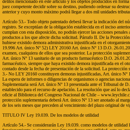
delitos mencionado en este artículo y los objetos producidos en forma 
juez competente decidir sobre su destino, pudiendo ordenar su destrucci
anterior y cuyo monto máximo podrá llegar a dos mil unidades tributa
Artículo 53.- Todo objeto patentado deberá llevar la indicación del nú
registro. Se exceptúan de la obligación establecida en el inciso anterio
cumplan con esta disposición, no podrán ejercer las acciones penales a 
productos a los que afecte dicha solicitud. Párrafo II. De la Protecci
hubiese existido demora administrativa injustificada en el otorgamient
19.996 Art. único Nº 52) LEY 20160 Art. único Nº 13 D.O. 26.01.20
examen, cualquiera de ellos que sea posterior. La protección suplemen
Art. único Nº 13 sanitario de un producto farmacéutico D.O. 26.01.200
farmacéutico, siempre que haya existido demora injustificada en el oto
contado desde la fecha de presentación de la solicitud. La protección 
3.- No LEY 20160 constituyen demoras injustificadas, Art. único Nº 13 
La espera de informes o diligencias de organismos o agencias nacionale
Suplementaria será Art. único Nº 13 presentada ante el Tribunal de D.
establecido para el recurso de apelación. La resolución que así lo dec
oficie al Biblioteca del Congreso Nacional de Chile – www.leychile.c
protección suplementaria deberá Art. único Nº 13 ser anotado al marg
de los seis meses que preceden al vencimiento del plazo original de vige
TITULO IV Ley 19.039. De los modelos de utilidad
Artículo 54.- Se considerarán Ley 19.039. como modelos de utilidad los