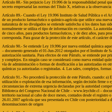
Artículo 88.- Sin perjuicio Ley 19.996 de la responsabilidad penal q
secreto empresarial las normas del Título X, relativas a la observancia
Artículo 89.- Cuando el Ley 19.996 Instituto de Salud Pública o el Ar
de un producto farmacéutico o químico-agrícola que utilice una nueva 
naturaleza de no divulgados se entiende satisfecha si los datos han s
normalmente se utiliza el tipo de información en cuestión. La autoridad
de cinco años, para productos farmacéuticos, y de diez años, para prod
corresponda. Para gozar de la protección de este artículo, el carácter 
Artículo 90.- Se entiende Ley 19.996 por nueva entidad química aquel 
– documento generado el 01-Jun-2012 otorgados por el Instituto de Sal
autorización sanitaria. Para efectos de este Párrafo, se entiende por 
y complejos. En ningún caso se considerará como nueva entidad química
vía de administración o formas de dosificación a las autorizadas en o
químicas ya autorizadas o registradas. 4. Las sales, complejos, formas 
Artículo 91.- No procederá la protección de este Párrafo, cuando: a) El
utilización o explotación de esa información, según decisión firme o 
circunstancias de extrema urgencia declaradas por la autoridad compete
Biblioteca del Congreso Nacional de Chile – www.leychile.cl – docume
territorio nacional al cabo de doce meses, contados desde el registro 
26.01.2007 agrícola que sea presentada en Chile con posterioridad a 
denominaciones de origen