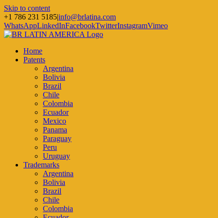
Skip to content
+1 786 231 5185
|
info@brlatina.com
WhatsApp
LinkedIn
Facebook
Twitter
Instagram
Vimeo
Home
Patents
Argentina
Bolivia
Brazil
Chile
Colombia
Ecuador
Mexico
Panama
Paraguay
Peru
Uruguay
Trademarks
Argentina
Bolivia
Brazil
Chile
Colombia
Ecuador