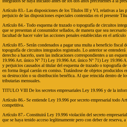
integrados se haya iniciado antes de los dos años precedentes a la pres
Artículo 83.- Las disposiciones de los Títulos III y VI, relativas a la
perjuicio de las disposiciones especiales contenidas en el presente Títu
Artículo 84.- Todo esquema de trazado o topografía de circuitos integ
que se presentan al consumidor sellados, de manera que sea necesario de
facultad de hacer valer las acciones penales establecidas en el artículo 
Artículo 85.- Serán condenados a pagar una multa a beneficio fiscal d
topografía de circuitos integrados registrado. Lo anterior se entenderá 
derecho a hacerlo, usen las indicaciones correspondientes a un esquem
19.996 Art. único Nº 71) Ley 19.996 Art. único Nº 71) Ley 19.996 Ar
y perjuicios causados al titular del esquema de trazado o topografía d
en forma ilegal caerán en comiso. Tratándose de objetos producidos en 
su destrucción o su distribución benéfica. Al que reincida dentro de lo
tributarias mensuales.
TITULO VIII De los secretos empresariales Ley 19.996 y de la informac
Artículo 86.- Se entiende Ley 19.996 por secreto empresarial todo Ar
competitiva.
Artículo 87.- Constituirá Ley 19.996 violación del secreto empresarial 
que se haya tenido acceso legítimamente pero con deber de reserva, a c