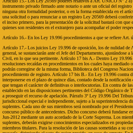
Artículo 15.- Los Ley 20569 poderes relativos a Art. UNICO N° 2 a) la
instrumento privado firmado ante notario o ante un oficial del registr
ninguna otra formalidad posterior, o en la forma establecida en el a
una solicitud o para renunciar a un registro Ley 20569 deberá conferi
el inciso primero, para la presentación de la solicitud bastará con que 
quienes son residentes en el extranjero para acompañar el poder respec
Artículo 16.- En los Ley 19.996 procedimientos a que se refiere Art. ún
Artículo 17.- Los juicios Ley 19.996 de oposición, los de nulidad de Art. único Nº17) registro o de transferencias, los de caducidad, así como cualquiera reclamación relativa a su validez o efectos, o a los derechos de propiedad industrial en general, se sustanciarán ante el Jefe del Departamento, ajustándose a las formalidades que se establecen en esta ley. El fallo que dicte será fundado y, en su forma, deberá atenerse a lo dispuesto en el artículo 170 del Código de Procedimiento Civil, en lo que sea pertinente. Artículo 17 bis A.- Dentro Ley 19.996 de quince días contados desde la Art. único Nº18) fecha de su notificación, tanto en primera como en segunda instancia, podrán corregirse, de oficio o a petición de parte, las resoluciones recaídas en procedimientos en los cuales haya mediado oposición que contengan o se funden en manifiestos errores de hecho. Tratándose de resoluciones recaídas en procedimientos en los cuales no haya mediado oposición, éstas podrán corregirse de la misma forma, Biblioteca del Congreso Nacional de Chile – www.leychile.cl – documento generado el 01-Jun-2012 hasta transcurrido el plazo establecido para la apelación de la resolución que pone término al procedimiento de registro. Artículo 17 bis B.- En Ley 19.996 contra de las resoluciones Art. único Nº18) dictadas en primera instancia por el Jefe del Departamento, haya o no mediado oposición, procederá el recurso de apelación. Deberá interponerse en el plazo de quince días, contado desde la notificación de la resolución, para ser conocido por el Tribunal de Propiedad Industrial. El recurso de apelación se concederá en ambos efectos y procederá en contra de las resoluciones que tengan el carácter de definitivas o interlocutorias. En contra de las sentencias definitivas de segunda instancia procederá el recurso de casación en el fondo, ante la Corte Suprema. Los recursos se interpondrán y tramitarán de acuerdo con lo establecido en las disposiciones pertinentes del Código Orgánico de Tribunales y del Código de Procedimiento Civil. Con todo, no será LEY 20160 necesario comparecer ante Art. único Nº 4 el Tribunal de Propiedad D.O. 26.01.2007 Industrial a proseguir el recurso de apelación. Párrafo 3º Ley 19.996 Del Tribunal de Propiedad Industrial Art. único Nº 19) Artículo 17 bis C.- El Tribunal Ley 19.996 de Propiedad Industrial, en adelante Art. único Nº 20) el Tribunal, es un órgano jurisdiccional especial e independiente, sujeto a la superintendencia directiva, correccional y económica de la Corte Suprema, cuyo asiento estará en la ciudad de Santiago. El Tribunal estará integrado por seis miembros titulares y cuatro suplentes. Cada uno de sus miembros será nombrado por el Presidente de la República, mediante decreto supremo del Ministerio de Economía, Fomento y Reconstrucción, de entre una terna propuesta por la Corte Suprema, confeccionada previo concurso público de antecedentes. Dicho concurso deber