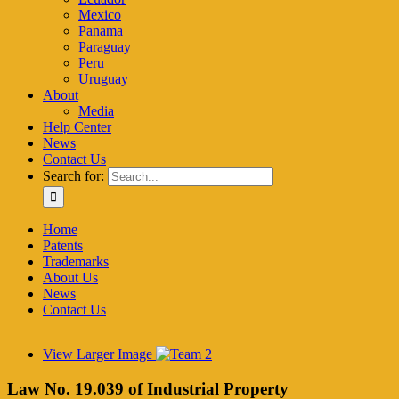
Mexico
Panama
Paraguay
Peru
Uruguay
About
Media
Help Center
News
Contact Us
Search for:
Home
Patents
Trademarks
About Us
News
Contact Us
View Larger Image
Law No. 19.039 of Industrial Property