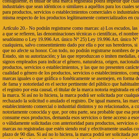
consiguiente, el titular de una marca registrada podrá impedir que cual
industriales que sean idénticos o similares a aquéllos para los cuales 
para productos, servicios o establecimientos comerciales o industriales 
misma respecto de los productos legítimamente comercializados en cua
Artículo 20.- No podrán registrarse como marcas: a) Los escudos, las b
a que se refieren, las denominaciones técnicas o científicas, el nomb
seudónimo o Ley 19.996 Art. único Nº 25) Ley 19.996 Art. único Nº 2
cualquiera, salvo consentimiento dado por ella o por sus herederos, si
que no afecte su honor. Con todo, no podrán registrarse nombres de per
Estado, sin su autorización; y las que reproduzcan o imiten medallas, 
signos empleados para indicar el género, naturaleza, origen, nacionalid
productos, servicios o establecimientos, y las que no presenten carácte
cualidad o género de los productos, servicios o establecimientos, comp
marcas iguales o que gráfica o fonéticamente se asemejen, en forma de 
de fama y notoriedad en el sector pertinente del público que habitual
el registro por esta causal, el titular de la marca notoria registrada 
la marca. Si así no lo hiciera, la marca podrá ser solicitada por cualqu
rechazado la solicitud o anulado el registro. De igual manera, las marc
establecimiento comercial o industrial distintos y no relacionados, a 
notoriamente conocida y que, por otra parte, sea probable que esa prote
consume esos productos, demanda esos servicios o tiene acceso a esos 
o válidamente solicitadas con anterioridad para productos, servicios o 
marcas no registradas que estén siendo real y efectivamente usadas con a
plazo de 90 días. Si así no lo hiciera, la marca podrá ser solicitada po