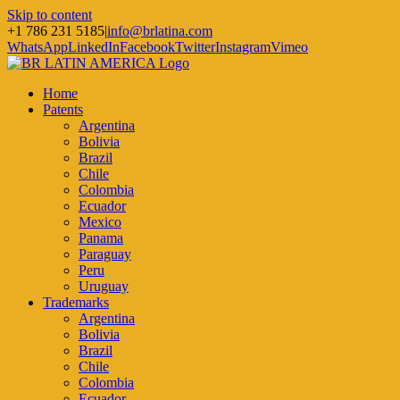
Skip to content
+1 786 231 5185
|
info@brlatina.com
WhatsApp
LinkedIn
Facebook
Twitter
Instagram
Vimeo
Home
Patents
Argentina
Bolivia
Brazil
Chile
Colombia
Ecuador
Mexico
Panama
Paraguay
Peru
Uruguay
Trademarks
Argentina
Bolivia
Brazil
Chile
Colombia
Ecuador