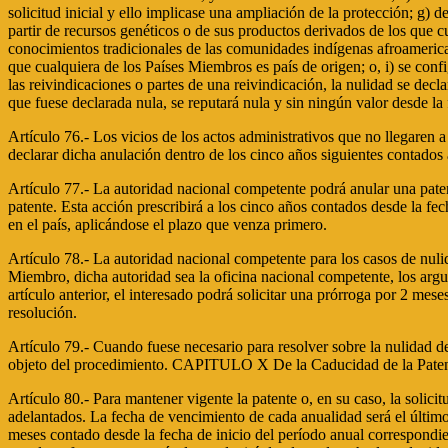
solicitud inicial y ello implicase una ampliación de la protección; g) 
partir de recursos genéticos o de sus productos derivados de los que c
conocimientos tradicionales de las comunidades indígenas afroamerican
que cualquiera de los Países Miembros es país de origen; o, i) se conf
las reivindicaciones o partes de una reivindicación, la nulidad se decl
que fuese declarada nula, se reputará nula y sin ningún valor desde la 
Artículo 76.- Los vicios de los actos administrativos que no llegaren 
declarar dicha anulación dentro de los cinco años siguientes contados a
Artículo 77.- La autoridad nacional competente podrá anular una paten
patente. Esta acción prescribirá a los cinco años contados desde la f
en el país, aplicándose el plazo que venza primero.
Artículo 78.- La autoridad nacional competente para los casos de nulid
Miembro, dicha autoridad sea la oficina nacional competente, los argume
artículo anterior, el interesado podrá solicitar una prórroga por 2 meses
resolución.
Artículo 79.- Cuando fuese necesario para resolver sobre la nulidad de 
objeto del procedimiento. CAPITULO X De la Caducidad de la Pate
Artículo 80.- Para mantener vigente la patente o, en su caso, la solic
adelantados. La fecha de vencimiento de cada anualidad será el último
meses contado desde la fecha de inicio del período anual correspondien