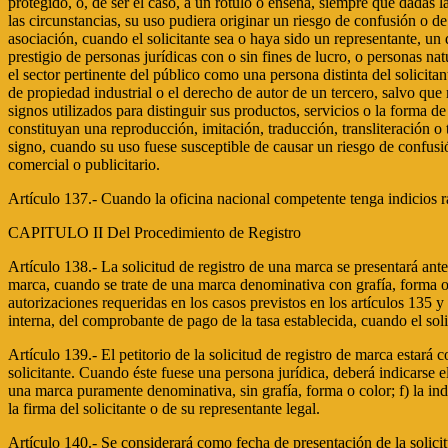
protegido, o, de ser el caso, a un rótulo o enseña, siempre que dadas 
las circunstancias, su uso pudiera originar un riesgo de confusión o de
asociación, cuando el solicitante sea o haya sido un representante, un 
prestigio de personas jurídicas con o sin fines de lucro, o personas nat
el sector pertinente del público como una persona distinta del solicita
de propiedad industrial o el derecho de autor de un tercero, salvo que
signos utilizados para distinguir sus productos, servicios o la forma d
constituyan una reproducción, imitación, traducción, transliteración o t
signo, cuando su uso fuese susceptible de causar un riesgo de confusión
comercial o publicitario.
Artículo 137.- Cuando la oficina nacional competente tenga indicios raz
CAPITULO II Del Procedimiento de Registro
Artículo 138.- La solicitud de registro de una marca se presentará ante
marca, cuando se trate de una marca denominativa con grafía, forma o c
autorizaciones requeridas en los casos previstos en los artículos 135 y 
interna, del comprobante de pago de la tasa establecida, cuando el sol
Artículo 139.- El petitorio de la solicitud de registro de marca estará 
solicitante. Cuando éste fuese una persona jurídica, deberá indicarse el
una marca puramente denominativa, sin grafía, forma o color; f) la indic
la firma del solicitante o de su representante legal.
Artículo 140.- Se considerará como fecha de presentación de la solicit