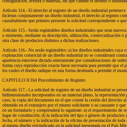
configuración, textura o material, sin que cambie el destino o finalida
Artículo 114.- El derecho al registro de un diseño industrial pertenece 
hicieran conjuntamente un diseño industrial, el derecho al registro co
causahabiente que primero presente la solicitud correspondiente o que
Artículo 115.- Serán registrables diseños industriales que sean nuevos.
o momento, mediante su descripción, utilización, comercialización o p
otra clase de productos distintos a dichas realizaciones.
Artículo 116.- No serán registrables: a) los diseños industriales cuya 
explotación comercial de un diseño industrial no se considerará contrar
apariencia estuviese dictada enteramente por consideraciones de orden 
forma cuya reproducción exacta fuese necesaria para permitir que el 
los cuales el diseño radique en una forma destinada a permitir el mon
CAPITULO II Del Procedimiento de Registro
Artículo 117.- La solicitud de registro de un diseño industrial se prese
bidimensionales incorporados en un material plano, la representación p
caso, la copia del documento en el que conste la cesión del derecho al re
obtenido en el extranjero por el mismo solicitante o su causante y que 
en un formulario y comprenderá lo siguiente: a) el requerimiento de regi
lugar de constitución; d) la indicación del tipo o género de productos a
fecha, el número y la indicación de la oficina de presentación de toda 
al mismo diseño reivindicado en la solicitud presentada en el País Miemb