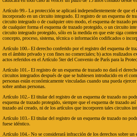
caducará en todo caso al vencer un plazo de 15 años contado desde el
Artículo 99.- La protección se aplicará independientemente de que el 
incorporado en un circuito integrado. El registro de un esquema de traz
circuito integrado o de cualquier otro modo, el esquema de trazado pro
de cualquier forma el esquema de trazado protegido, o un circuito inte
circuito integrado protegido, sólo en la medida en que este siga cont
concepto, proceso, sistema, técnica o información codificados o inco
Artículo 100.- El derecho conferido por el registro del esquema de traz
en el ámbito privado y con fines no comerciales; b) actos realizados e
actos referidos en el Artículo 5ter del Convenio de París para la Prote
Artículo 101.- El registro de un esquema de trazado no dará el derech
circuitos integrados después de que se hubiesen introducido en el come
personas están económicamente vinculadas cuando una pueda ejercer dir
sobre ambas personas.
Artículo 102.- El titular del registro de un esquema de trazado no podr
esquema de trazado protegido, siempre que el esquema de trazado así 
trazado así creado, ni de los artículos que incorporen tales circuitos in
Artículo 103.- El titular del registro de un esquema de trazado no po
fuese idéntico.
Artículo 104.- No se considerará infracción de los derechos sobre un e