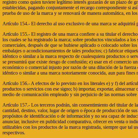
registro como quien tuviere legítimo interés gozarán de un plazo de gr
establecidas, pagando conjuntamente el recargo correspondiente si así 
prueba de uso de la marca y se renovará de manera automática, en los mi
Artículo 154.- El derecho al uso exclusivo de una marca se adquirirá p
Artículo 155.- El registro de una marca confiere a su titular el derecho
los cuales se ha registrado la marca; sobre productos vinculados a los 
comerciales, después de que se hubiese aplicado o colocado sobre los pr
embalajes o acondicionamientos de tales productos; c) fabricar etiquet
idéntico o similar a la marca respecto de cualesquiera productos o serv
se presumirá que existe riesgo de confusión; e) usar en el comercio un
económico o comercial injusto por razón de una dilución de la fuerza di
idéntico o similar a una marca notoriamente conocida, aun para fines n
Artículo 156.- A efectos de lo previsto en los literales e) y f) del artíc
productos o servicios con ese signo; b) importar, exportar, almacenar
medio de comunicación empleado y sin perjuicio de las normas sobre 
Artículo 157.- Los terceros podrán, sin consentimiento del titular de l
cantidad, destino, valor, lugar de origen o época de producción de sus p
propósitos de identificación o de información y no sea capaz de inducir
anunciar, inclusive en publicidad comparativa, ofrecer en venta o indi
utilizables con los productos de la marca registrada, siempre que tal u
respectivos.