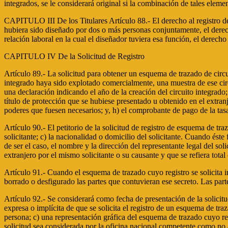
integrados, se le considerará original si la combinación de tales ele
CAPITULO III De los Titulares Artículo 88.- El derecho al registro de
hubiera sido diseñado por dos o más personas conjuntamente, el derec
relación laboral en la cual el diseñador tuviera esa función, el derecho
CAPITULO IV De la Solicitud de Registro
Artículo 89.- La solicitud para obtener un esquema de trazado de circui
integrado haya sido explotado comercialmente, una muestra de ese circu
una declaración indicando el año de la creación del circuito integrado;
título de protección que se hubiese presentado u obtenido en el extran
poderes que fuesen necesarios; y, h) el comprobante de pago de la tasa
Artículo 90.- El petitorio de la solicitud de registro de esquema de tr
solicitante; c) la nacionalidad o domicilio del solicitante. Cuando ést
de ser el caso, el nombre y la dirección del representante legal del soli
extranjero por el mismo solicitante o su causante y que se refiera tota
Artículo 91.- Cuando el esquema de trazado cuyo registro se solicita i
borrado o desfigurado las partes que contuvieran ese secreto. Las parte
Artículo 92.- Se considerará como fecha de presentación de la solicit
expresa o implícita de que se solicita el registro de un esquema de tra
persona; c) una representación gráfica del esquema de trazado cuyo reg
solicitud sea considerada por la oficina nacional competente como no a