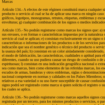
Marcas
Artículo 134.- A efectos de este régimen constituirá marca cualquier s
producto o servicio al cual se ha de aplicar una marca en ningún caso s
gráficos, logotipos, monogramas, retratos, etiquetas, emblemas y escud
envolturas; g) cualquier combinación de los signos o medios indicados
Artículo 135.- No podrán registrarse como marcas los signos que: a) no
sus envases, o en formas o características impuestas por la naturaleza
servicio al cual se aplican; e) consistan exclusivamente en un signo o 
características o informaciones de los productos o de los servicios par
indicación que sea el nombre genérico o técnico del producto o servici
la usanza del país; h) consistan en un color aisladamente considerado,
el modo de fabricación, las características, cualidades o aptitud para
diferentes, cuando su uso pudiera causar un riesgo de confusión o de
espirituosas; l) consistan en una indicación geográfica nacional o extr
sea como marcas, bien como elementos de las referidas marcas, los esc
escudos de armas, banderas y otros emblemas, siglas o denominaciones
nacional competente en normas y calidades en los Países Miembros; o) 
relativos a esa variedad o su uso fuere susceptible de causar confusión o
signo podrá ser registrado como marca si quien solicita el registro o s
los cuales se aplica.
Artículo 136.- No podrán registrarse como marcas aquellos signos cuyo
registrada por un tercero, para los mismos productos o servicios, o pa