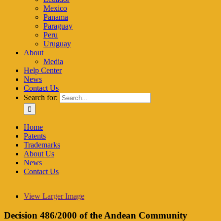
Mexico
Panama
Paraguay
Peru
Uruguay
About
Media
Help Center
News
Contact Us
Search for:
Home
Patents
Trademarks
About Us
News
Contact Us
View Larger Image
Decision 486/2000 of the Andean Community