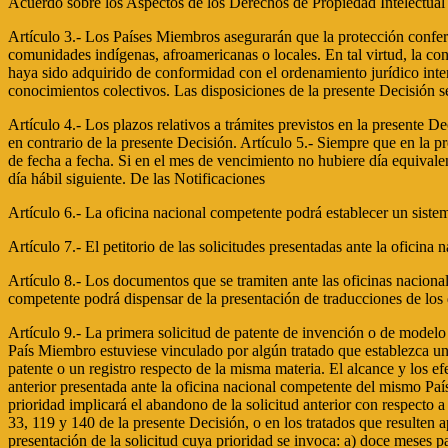
Acuerdo sobre los Aspectos de los Derechos de Propiedad Intelectua
Artículo 3.- Los Países Miembros asegurarán que la protección conferi
comunidades indígenas, afroamericanas o locales. En tal virtud, la co
haya sido adquirido de conformidad con el ordenamiento jurídico inte
conocimientos colectivos. Las disposiciones de la presente Decisión s
Artículo 4.- Los plazos relativos a trámites previstos en la presente De
en contrario de la presente Decisión. Artículo 5.- Siempre que en la pr
de fecha a fecha. Si en el mes de vencimiento no hubiere día equivale
día hábil siguiente. De las Notificaciones
Artículo 6.- La oficina nacional competente podrá establecer un sist
Artículo 7.- El petitorio de las solicitudes presentadas ante la oficin
Artículo 8.- Los documentos que se tramiten ante las oficinas nacion
competente podrá dispensar de la presentación de traducciones de los
Artículo 9.- La primera solicitud de patente de invención o de modelo 
País Miembro estuviese vinculado por algún tratado que establezca un d
patente o un registro respecto de la misma materia. El alcance y los e
anterior presentada ante la oficina nacional competente del mismo Paí
prioridad implicará el abandono de la solicitud anterior con respecto 
33, 119 y 140 de la presente Decisión, o en los tratados que resulten a
presentación de la solicitud cuya prioridad se invoca: a) doce meses pa