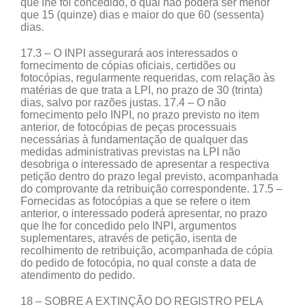
que lhe foi concedido, o qual não poderá ser menor
que 15 (quinze) dias e maior do que 60 (sessenta)
dias.
17.3 – O INPI assegurará aos interessados o
fornecimento de cópias oficiais, certidões ou
fotocópias, regularmente requeridas, com relação às
matérias de que trata a LPI, no prazo de 30 (trinta)
dias, salvo por razões justas. 17.4 – O não
fornecimento pelo INPI, no prazo previsto no item
anterior, de fotocópias de peças processuais
necessárias à fundamentação de qualquer das
medidas administrativas previstas na LPI não
desobriga o interessado de apresentar a respectiva
petição dentro do prazo legal previsto, acompanhada
do comprovante da retribuição correspondente. 17.5 –
Fornecidas as fotocópias a que se refere o item
anterior, o interessado poderá apresentar, no prazo
que lhe for concedido pelo INPI, argumentos
suplementares, através de petição, isenta de
recolhimento de retribuição, acompanhada de cópia
do pedido de fotocópia, no qual conste a data de
atendimento do pedido.
18 – SOBRE A EXTINÇÃO DO REGISTRO PELA