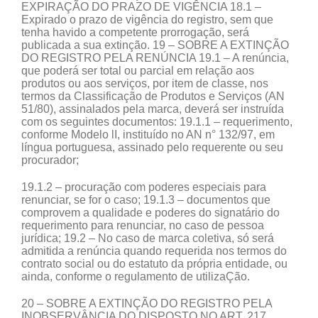
EXPIRAÇÃO DO PRAZO DE VIGÊNCIA 18.1 –
Expirado o prazo de vigência do registro, sem que
tenha havido a competente prorrogação, será
publicada a sua extinção. 19 – SOBRE A EXTINÇÃO
DO REGISTRO PELA RENÚNCIA 19.1 – A renúncia,
que poderá ser total ou parcial em relação aos
produtos ou aos serviços, por item de classe, nos
termos da Classificação de Produtos e Serviços (AN
51/80), assinalados pela marca, deverá ser instruída
com os seguintes documentos: 19.1.1 – requerimento,
conforme Modelo lI, instituído no AN n° 132/97, em
língua portuguesa, assinado pelo requerente ou seu
procurador;
19.1.2 – procuração com poderes especiais para
renunciar, se for o caso; 19.1.3 – documentos que
comprovem a qualidade e poderes do signatário do
requerimento para renunciar, no caso de pessoa
jurídica; 19.2 – No caso de marca coletiva, só será
admitida a renúncia quando requerida nos termos do
contrato social ou do estatuto da própria entidade, ou
ainda, conforme o regulamento de utilizaÇão.
20 – SOBRE A EXTINÇÃO DO REGISTRO PELA
INOBSERVÂNCIA DO DISPOSTO NO ART. 217