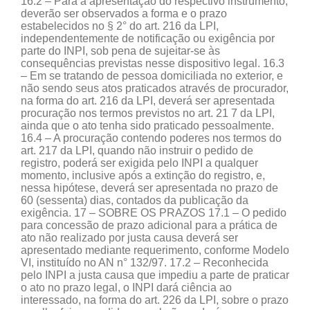
16.2 – Para a apresentação do respectivo instrumento,
deverão ser observados a forma e o prazo
estabelecidos no § 2° do art. 216 da LPI,
independentemente de notificação ou exigência por
parte do INPI, sob pena de sujeitar-se às
consequências previstas nesse dispositivo legal. 16.3
– Em se tratando de pessoa domiciliada no exterior, e
não sendo seus atos praticados através de procurador,
na forma do art. 216 da LPI, deverá ser apresentada
procuração nos termos previstos no art. 21 7 da LPI,
ainda que o ato tenha sido praticado pessoalmente.
16.4 – A procuração contendo poderes nos termos do
art. 217 da LPI, quando não instruir o pedido de
registro, poderá ser exigida pelo INPI a qualquer
momento, inclusive após a extinção do registro, e,
nessa hipótese, deverá ser apresentada no prazo de
60 (sessenta) dias, contados da publicação da
exigência. 17 – SOBRE OS PRAZOS 17.1 – O pedido
para concessão de prazo adicional para a prática de
ato não realizado por justa causa deverá ser
apresentado mediante requerimento, conforme Modelo
VI, instituído no AN n° 132/97. 17.2 – Reconhecida
pelo INPI a justa causa que impediu a parte de praticar
o ato no prazo legal, o INPI dará ciência ao
interessado, na forma do art. 226 da LPI, sobre o prazo