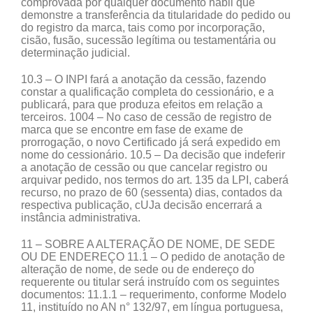
comprovada por qualquer documento hábil que
demonstre a transferência da titularidade do pedido ou
do registro da marca, tais como por incorporação,
cisão, fusão, sucessão legítima ou testamentária ou
determinação judicial.
10.3 – O INPI fará a anotação da cessão, fazendo
constar a qualificação completa do cessionário, e a
publicará, para que produza efeitos em relação a
terceiros. 1004 – No caso de cessão de registro de
marca que se encontre em fase de exame de
prorrogação, o novo Certificado já será expedido em
nome do cessionário. 10.5 – Da decisão que indeferir
a anotação de cessão ou que cancelar registro ou
arquivar pedido, nos termos do art. 135 da LPI, caberá
recurso, no prazo de 60 (sessenta) dias, contados da
respectiva publicação, cUJa decisão encerrará a
instância administrativa.
11 – SOBRE A ALTERAÇÃO DE NOME, DE SEDE
OU DE ENDEREÇO 11.1 – O pedido de anotação de
alteração de nome, de sede ou de endereço do
requerente ou titular será instruído com os seguintes
documentos: 11.1.1 – requerimento, conforme Modelo
11, instituído no AN n° 132/97, em língua portuguesa,