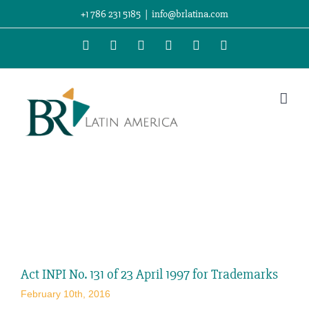
Skip
+1 786 231 5185
|
info@brlatina.com
to
WhatsApp
LinkedIn
Facebook
Twitter
Instagram
Vimeo
content
View
Larger
Act INPI No. 131 of 23 April 1997 for Trademarks
Image
February 10th, 2016