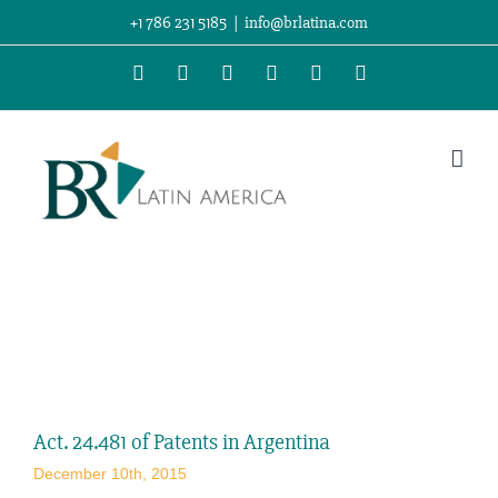
Skip
+1 786 231 5185
|
info@brlatina.com
to
WhatsApp
LinkedIn
Facebook
Twitter
Instagram
Vimeo
content
View
Larger
Act. 24.481 of Patents in Argentina
Image
December 10th, 2015