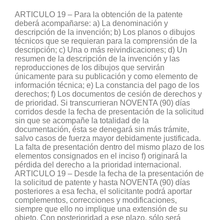
ARTICULO 19 – Para la obtención de la patente deberá acompañarse: a) La denominación y descripción de la invención; b) Los planos o dibujos técnicos que se requieran para la comprensión de la descripción; c) Una o más reivindicaciones; d) Un resumen de la descripción de la invención y las reproducciones de los dibujos que servirán únicamente para su publicación y como elemento de información técnica; e) La constancia del pago de los derechos; f) Los documentos de cesión de derechos y de prioridad. Si transcurrieran NOVENTA (90) días corridos desde la fecha de presentación de la solicitud sin que se acompañe la totalidad de la documentación, ésta se denegará sin más trámite, salvo casos de fuerza mayor debidamente justificada. La falta de presentación dentro del mismo plazo de los elementos consignados en el inciso f) originará la pérdida del derecho a la prioridad internacional. ARTICULO 19 – Desde la fecha de la presentación de la solicitud de patente y hasta NOVENTA (90) días posteriores a esa fecha, el solicitante podrá aportar complementos, correcciones y modificaciones, siempre que ello no implique una extensión de su objeto. Con posterioridad a ese plazo, sólo será autorizada la supresión de defectos puestos en evidencia por el examinador. Los nuevos ejemplos de realización que se agreguen deben ser complementarios para un mejor entendimiento del invento. Ningún derecho podrá deducirse de los complementos, correcciones y modificaciones que impliquen una extensión de la solicitud original. ARTICULO 20 – La invención deberá ser descripta en la solicitud de manera suficientemente clara y completa para que una persona experta y con conocimientos medios en la materia pueda ejecutarla. Asimismo, deberá incluir el mejor método conocido para ejecutar y llevar a la práctica la invención, y los elementos que se empleen en forma clara y precisa. Los métodos y procedimientos descriptos deberán ser aplicables directamente en la producción. En el caso de solicitudes relativas a microorganismos, el producto a ser obtenido con un proceso reivindicado deberá ser descripto juntamente con aquél en la respectiva solicitud, y se efectuará el depósito de la cepa en una institución autorizada para ello, conforme a las normas que indique la reglamentación. El público tendrá acceso al cultivo del microorganismo en la institución depositante, a partir del día de la publicación de la solicitud de patente, en las condiciones que se establezcan reglamentariamente. ARTICULO 20 – Cuando el objeto de una solicitud de patente sea un microorganismo o cuando para su ejecución se requiera de un microorganismo no conocido ni disponible públicamente el solicitante deberá efectuar el depósito de la cepa en una institución autorizada para ello y reconocida por el INSTITUTO NACIONAL DE LA PROPIEDAD INDUSTRIAL. Esta obligación se dará por satisfecha cuando el microorganismo haya estado depositado desde la fecha de presentación de la solicitud, o con anterioridad a la misma. EL INSTITUTO NACIONAL DE LA PROPIEDAD INDUSTRIAL reconocerá para recibir microorganismos en depósito, a los efectos de lo prescripto en el artículo 21 de la Ley, a instituciones reconocidas por la ORGANIZACION MUNDIAL DE LA PROPIEDAD INTELECTUAL o bien aquellas que reúnan las siguientes condiciones: a) sean de carácter permanente; b) no dependan del control de los depositantes; c) dispongan del personal y de las instalaciones adecuados para comprobar la pertinencia del depósito y garantizar su almacenamiento y conservación sin riesgo de contaminación; d) brinden medidas de seguridad necesarias para reducir al mínimo el riesgo de pérdida del material depositado. En todo momento a partir de la fecha de publicación de la solicitud de patente, el público podrá obtener muestras del microorganismo en la institución depositaria bajo las condiciones ordinarias que rigen esa operación. ARTICULO 21 – Los dibujos, planos y diagramas que se acompañen deberán ser lo suficientemente claros para lograr la comprensión de la descripción. ARTICULO 21 – Sin reglamentar. ARTICULO 22 – Las reivindicaciones definirán el objeto para el que se solicita la protección, debiendo ser claras y concisas. Podrán ser una o más y deberán fundarse en la descripción sin excederla. La primera reivindicación se referirá al objeto principal debiendo las restantes estar subordinadas a la misma. ARTICULO 22 – La reivindicación o las reivindicaciones deberán contener: a) un preámbulo o exordio indicando desde su comienzo con el mismo título con que se ha denominado la invención, comprendiendo a continuación todos los aspectos conocidos de la invención surgidos del estado de la técnica más próximo; b) un parte característica en donde se citarán los elementos que establezcan la novedad de la invención y que sean necesarios e imprescindibles para llevarla a cabo, definitorios de lo que se desea proteger; c) si la claridad y comprensión de la invención lo exigiera, la reivindicación principal, que es la única independiente, puede ir seguida de una o varias reivindicaciones haciendo éstas referencia a la reivindicación de la que dependen y precisando las características adicionales que pretenden proteger. De igual manera debe procederse cuando la reivindicación principal va seguida de una o varias reivindicaciones relativas a modos particulares o de realización de la invención. ARTICULO 23 – Durante su tramitación, una solicitud de patente de invención podrá ser convertida en solicitud de certificado de modelo de utilidad y viceversa. La conversión sólo se podrá efectuar dentro de los NOVENTA (90) días siguientes a la fecha de su presentación, o dentro de los NOVENTA (90) días siguientes a la fecha en que la ADMINISTRACION NACIONAL DE PATENTES lo requiera para que se convierta. En caso de que el solicitante no convierta la solicitud dentro del PLAZO estipulado se tendrá por abandonada la misma. ARTICULO 23 – Sin reglamentar. ARTICULO 24 – La ADMINISTRACION NACIONAL DE PATENTES realizará un examen preliminar de la documentación y podrá requerir que se precise o aclare en lo que considere necesario o se subsanen omisiones. De no cumplir el solicitante con dicho requerimiento, en un PLAZO de CIENTO OCHENTA (180) días, se considerará abandonada la solicitud. ARTICULO 24 – Una vez recibida la totalidad de la documentación especificada en el artículo 19 de la Ley, el Comisario de Patentes ordenará la realización de un examen formal preliminar en un PLAZO de VEINTE (20) días. La solicitud será rechazada sin más trámite si dentro del PLAZO de CIENTO OCHENTA (180) días de notificado fehacientemente, el solicitante no salva los defectos señalados por la ADMINISTRACION NACIONAL DE PATENTES en su examen preliminar. Si el defecto fuere exclusivamente referido a la prioridad extranjera, la solicitud podrá continuar su trámite, pero se considerará como si la prioridad jamás hubiese sido invocada. Los certificados de las solicitudes que se resuelvan se expedirán con la aclaración de que se otorgan sin perjuicio del derecho de prioridad previsto en la Ley 17.01l, salvo que los interesados pidan reserva del trámite hasta que transcurran los plazo de prioridad allí previstos. El pedido de reserva del trámite será formulado al presentar la solicitud. ARTICULO 25 – La solicitud de patente en trámite y sus anexos serán confidenciales hasta el momento de su publicación. ARTICULO 25 – Sin reglamentar. ARTICULO 26 – La ADMINISTRACION NACIONAL DE PATENTES procederá a publicar la solicitud de patente en trámite dentro de los DIECIOCHO (18) meses, contados a partir de la fecha de la presentación. A petición del solicitante, la solicitud será publicada antes del venc imiento del plazo señalado. ARTICULO 26 – La publicación de la solicitud de patente en trámite deberá contener:a) número de la solicitud;b) fecha de presentación de la solicitud;c) número/s de la/s prioridad/es;d) fecha/s de la/s prioridad/es;e) país/es de la/s prioridad/es;f) nombre completo y domicilio del o de los solicitantes;g) nombre completo y domicilio del o de los inventores (si correspondiere);h) número de la matrícula del agente de la propiedad industrial autorizado (si correspondiere);i) título de la invención;j) resumen de la invención;k) dibujo más representativo de la invención, si lo hubiere. ARTICULO 27 – Previo pago de la tasa que se establezca en el decreto reglamentario, la ADMINISTRACION NACIONAL DE PATENTES procederá a realizar un examen de fondo, para comprobar el cumplimiento de las condiciones estipuladas en el TITULO II, CAPITULO I de esta ley. La ADMINISTRACION NACIONAL DE PATENTES podrá requerir copia del examen de fondo realizado por oficinas extranjeras examinadoras en los términos que establezca el decreto reglamentario y podrá también solicitar informes a investigadores que se desempeñen en universidades o institutos científico-tecnológicos del país, quienes serán remunerados en cada caso, de acuerdo a lo que establezca el decreto reglamentario. Si lo estimare necesario el solicitante de la patente de invención podrá requerir a la Administración la realización de este examen en sus instalaciones. Si transcurridos TRES (3) años de la presentación de la solicitud de patente, el peticionante, no abonare la tasa correspondiente al examen de fondo, la misma se considerará desistida. ARTICULO 27.I. – No se efectuará el examen de fondo de la solicitud si previamente no se ha realizado y aprobado el preliminar.II – Cumplidas las formalidades de presentación el solicitante podrá pedir el examen de fondo. El Comisario de Patentes, dentro de los QUINCE (15) días, asignará la solicitud a un examinador. El examen de fondo se efectuará dentro de los CIENTO OCHENTA (180) días del pago de la tasa y comprenderá los siguientes pasos: a) Búsqueda de antecedentes. El examinador procurará identificar, en la medida que a su juicio resulte razonable y factible, los documentos que estime necesarios para determinar si la invención es nueva e implica actividad inventiva. Su búsqu