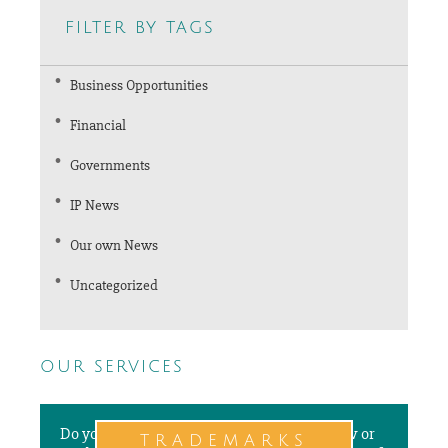
filter by tags
Business Opportunities
Financial
Governments
IP News
Our own News
Uncategorized
our services
Do you need to file a new application, renew or
trademarks