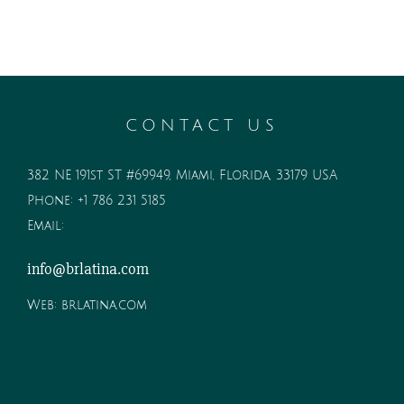
CONTACT US
382 NE 191st ST #69949, Miami, Florida, 33179 USA
Phone:
+1 786 231 5185
Email:
info@brlatina.com
Web:
brlatina.com