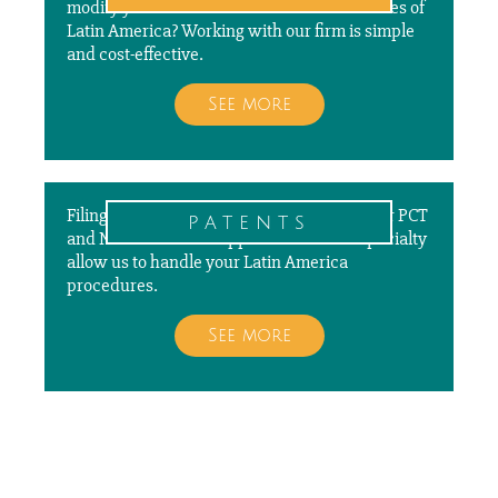
modify your trademarks in different countries of
Latin America? Working with our firm is simple
and cost-effective.
See more
Filing, prosecuting, and paying annuities for PCT
patents
and National Patent Applications is our specialty
allow us to handle your Latin America
procedures.
See more