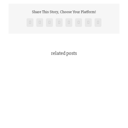
Share This Story, Choose Your Platform!
Facebook
Twitter
Reddit
LinkedIn
Tumblr
Pinterest
Vk
Email
related posts