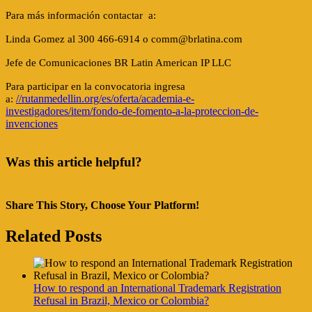
Para más información c
ontactar a:
Linda Gomez al 300 466-6914 o comm@brlatina.com
Jefe de Comunicaciones BR Latin American IP LLC
Para participar en la convocatoria ingresa
//rutanmedellin.org/es/oferta/academia-e-
a:
investigadores/item/fondo-de-fomento-a-la-proteccion-de-
invenciones
Was this article helpful?
Share This Story, Choose Your Platform!
Facebook
Twitter
Reddit
LinkedIn
Tumblr
Pinterest
Vk
Email
Related Posts
How to respond an International Trademark Registration
Refusal in Brazil, Mexico or Colombia?