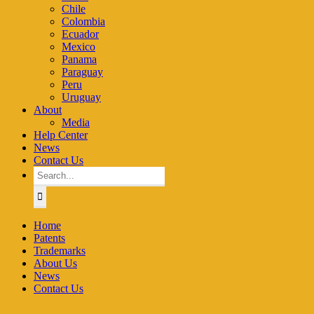
Chile
Colombia
Ecuador
Mexico
Panama
Paraguay
Peru
Uruguay
About
Media
Help Center
News
Contact Us
Search
for:
Home
Patents
Trademarks
About Us
News
Contact Us